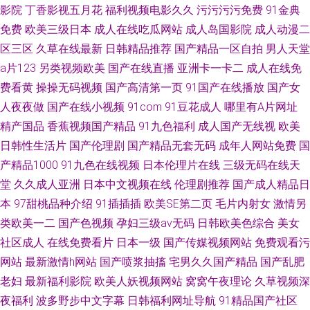
影院
丁香影视五月花
福利视频电影久久
污污污污免费
91金典
免费
欧美三级日本
成人在线吃瓜网站
成人岛国影院
成人动漫二
区三区
久草在线最新
日韩精品推荐
国产精品一区自拍
男人天堂
a片123
另类视频欧美
国产在线直播
亚洲卡一卡二
成人在线免
费看黄
操操无码视频
国产高清第一页
91国产在线播放
国产女
人夜夜做
国产在线小视频
91com
91豆花成人
哪里有A片网址
精产国品
香蕉视频国产精品
91九色福利
成人国产无线视
欧美
日韩性生活片
国产伦理剧
国产精品无套无码
成年人网站免费
国
产精品1000
91九色在线视频
日本伦理片在线
三级无码在线天
堂
久久成人亚洲
日本中文视频在线
伦理剧推荐
国产成人精品日
本
97甜桃品种介绍
91插插插
欧美SE第二页
毛片内射女
激情另
类欧美一二
国产色视频
孕妇三级av无码
日韩欧美色综合
美女
社区成人
在线免费看片
日本一级
国产传媒视频网站
免费观看污
网站
最新激情h网站
国产喷浆抽搐
宅男久久国产精品
国产乱肥
老妇
最新福利影院
欧美人妖视频网站
窝窝午夜理论
久草视频深
夜福利
波多野步中文字幕
日韩福利网址导航
91精品国产社区