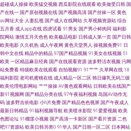
超碰成人操操
欧美猛交视频
西瓜影院在线观看
欧美做受日韩
国
色资源 欧美日韩A片 三级av片在线看 91大香焦Cn 欧美曰曰视频 综合色网五
产在线一
国产原创视频在线
国产视频高清
国产丝袜一区
黄色
av网址大全
人妻乱视
国产成人在线网站
久草视频资源站
综合
月天 91网址在线免费 豆花av 精品蜜桃一区二区 免费看黄色片子 日本人操日
五月香
成人app在线
四虎试看
91男女
国产男小鲜肉同
福利影
院网站
激情五月天色色
欧美极品电影
日韩成人第一页
国产日韩
本人 偷窥自拍五月天 99超碰成人网 黑丝操av 免费av网站 日韩A片做爱网站
欧美电影
久久机热
成人午夜网
黄色天堂男人
操视频免费91
日
韩中文在线
精品中的精品
97国产精品视频
91美女在线视频
51
91韩国成人TV 国产激情综合一区 精品日韩一区 美日青青肏 日本不卡 五月天
欧美
一区精品麻豆经典
国产在线观看资源
波多野洁衣视频
污网
色色影院 伊人超碰在线 91传媒在线观看 97精品短视频 国产精品爽爽网站 久
站免费看
特级欧美在线观看
自拍视频91
91艹艹
久草网在线
18
福利影院
老司机蜜桃在线
成人精品一区二区
韩日爆乳无码三级
久肏屄影院 欧美色日本 日本一级理伦片 亚洲青娱乐avi 91视频入口 www91
欧美伦理电影网站
艹艹操操
AV黄色观看网站
日韩欧美在线国产
新91视频网
国产精品分类在线
97午夜福利视频
岛国AV动作无
爱爱 第一福利导航站 狠狠久久乐 欧美精品爱爱 探花色图综合 91网页版色色
码
波多野吉依电影
小h片免费
国产精品色色视屏
国产午夜成人
最新日韩精品
91福利视频导航
欧美喷水影院
91爱爱视频
欧美
大香蕉少妇 国产瑟瑟在线 精品九九女人 欧美AA大片 少妇综合网 亚洲免费日
色图论坛
91榴莲小视频
国产高清一卡新区
国产看片资源
二色
吧97资源站
欧美日韩另类0
91华人
国产日韩一区二区
日本网站
批视频 91超碰在线内射 超碰日韩在线 另类极品 人妖黄色网 午夜影院9970