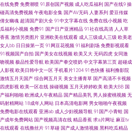
在线免费
免费潮喷
91原创国产视频
成人吃瓜福利
国产在线9
操
91大神西瓜 大香蕉久久综合 老司机综合网 欧美性爱熟女 日韩啪啪在线视频
碰高清免费视频
午夜电影全集
国产AV无码
人妻系列
爱豆传媒
倩女幽魂
超清国产剧大全
91中文字幕在线
免费在线小视频
吃
亚洲午夜剧场 97超碰人妻在线 福利精品店 精品国产97 欧美福利九九 手机在
瓜福利小视频
免费91
国产日产亚洲精品
91社在线高清
人人草
香蕉
激情另类图片
亚洲欧美在线观看
成人三级成人三级
欧美老
线三级中文 91刺激 成人伊人影视 韩日AV看看啊3 欧美性爱100P 午夜伦理精
女人bb
日日操第一页
91网豆花视频
91福利剧场
免费影视观看
91视频国产自拍
国产美女在线视频
欧美又大
无码四虎
女同激
美A片 国产欧美撸日韩 欧美色中色5 午夜成人AV影院 91国产白浆 a女v片电
吻视频
极品性爱导航
欧美国产拳交喷奶
中文字幕第三页
超碰成
影探花 豆花社区自拍 精東视频 日韩三级AA片 91操黑丝 97在线超碰综合 大
人影视
欧美日韩中文一区
手机看片1204
91色快播
福利撸影院
激情五月天国产
综合网五月天
美女主播青草
国产高清不卡视频
香蕉伊人毛 精品熟女91 日韩激情三级片 91白虎免费观看 av影城一区 国产成
四虎影视
欧美一区在线
操碰视频
五月天婷婷欧美
欧美大BB
国
产福利啪啪
欧洲成人午夜精品
国产精品美乳
男人操蜜桃视频
无
人午夜福利 欧美激情影院 无码卡呢添一点 91蜜桃网址 超碰大香蕉av 韩国成
码射精网站
18成年人网站
日本高清电影网
男女啪啪午夜视频
免费电影在线观看
亚洲ab
成人少妇视频导航
91国产小青蛙
国
a韩国免费 欧美另类极度 午夜福利404 91迷奸在线 变态另类先锋 欧美A片网
产成年免费网站
国产视频高清在线
精品香蕉
求a片网址
麻豆tv
在线观看
在线撸丝片
91草碰
国产成人激情视频
黑料吃瓜精品
婷婷伊人网 91青青艹 超碰啪啪在线 欧美色逼 韩国伪娘TS网站 青青草原av