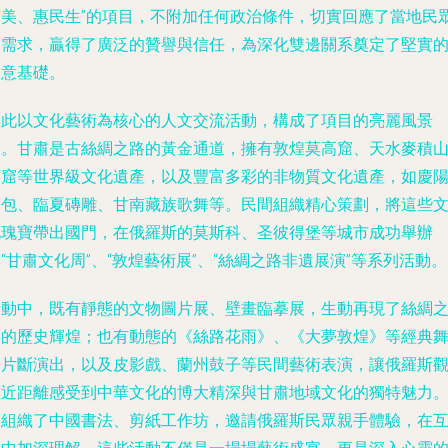
而美、惠民生”的項目，不附加任何政治條件，切實回應了當地民
的需求，贏得了廣泛的贊譽與信任，為深化雙邊關系奠定了堅實
民意基礎。
與此以文化藝術為核心的人文交流活動，構成了項目的亮麗風景
線。甘肅是古絲綢之路的黃金通道，擁有敦煌莫高窟、天水麥積
石窟等世界級文化遺產，以及豐富多彩的非物質文化遺產，如慶
香包、臨夏磚雕、甘南藏族歌舞等。民間組織精心策劃，將這些
化瑰寶帶出國門，在俄羅斯的莫斯科、圣彼得堡等城市成功舉辦
“甘肅文化周”、“敦煌藝術展”、“絲綢之路非遺展演”等系列活動。
活動中，既有靜態的文物圖片展、壁畫臨摹展，生動再現了絲綢
路的歷史輝煌；也有動態的《絲路花雨》、《大夢敦煌》等經典
劇片斷演出，以及皮影戲、蘭州鼓子等民間藝術表演，讓俄羅斯
眾近距離感受到中華文化的博大精深與甘肅地域文化的獨特魅力
還組織了中國書法、剪紙工作坊，邀請俄羅斯民眾親手體驗，在