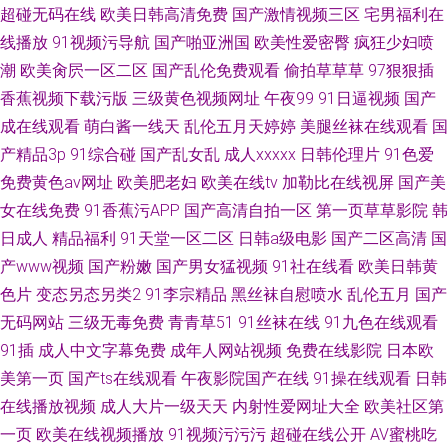
超碰无码在线
欧美日韩高清免费
国产激情视频三区
宅男福利在
线播放
91视频污导航
国产啪亚洲国
欧美性爱密臀
疯狂少妇喷
潮
欧美肏屄一区二区
国产乱伦免费观看
偷拍草草草
97狠狠插
香蕉视频下载污版
三级黄色视频网址
午夜99
91日逼视频
国产
成在线观看
萌白酱一线天
乱伦五月天婷婷
美腿丝袜在线观看
国
产精品3p
91综合碰
国产乱女乱
成人xxxxx
日韩伦理片
91色爱
免费黄色av网址
欧美肥老妇
欧美在线tv
加勒比在线视屏
国产美
女在线免费
91香蕉污APP
国产高清自拍一区
第一页草草影院
韩
日成人
精品福利
91天堂一区二区
日韩a级电影
国产二区高清
国
产www视频
国产粉嫩
国产男女猛视频
91社在线看
欧美日韩黄
色片
变态另态另类2
91李宗精品
黑丝袜自慰喷水
乱伦五月
国产
无码网站
三级无毒免费
青青草51
91丝袜在线
91九色在线观看
91插
成人中文字幕免费
成年人网站视频
免费在线影院
日本欧
美第一页
国产ts在线观看
午夜影院国产在线
91操在线观看
日韩
在线播放视频
成人大片一级天天
内射性爱网址大全
欧美社区第
一页
欧美在线视频播放
91视频污污污
超碰在线公开
AV蜜桃吃