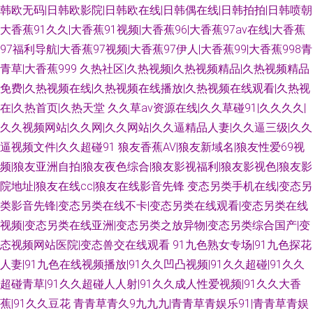
韩欧无码|日韩欧影院|日韩欧在线|日韩偶在线|日韩拍拍|日韩喷朝
大香蕉91久久|大香蕉91视频|大香蕉96|大香蕉97av在线|大香蕉
97福利导航|大香蕉97视频|大香蕉97伊人|大香蕉99|大香蕉998青
青草|大香蕉999
久热社区|久热视频|久热视频精品|久热视频精品
免费|久热视频在线|久热视频在线播放|久热视频在线观看|久热视
在|久热首页|久热天堂
久久草av资源在线|久久草碰91|久久久久|
久久视频网站|久久网|久久网站|久久逼精品人妻|久久逼三级|久久
逼视频文件|久久超碰91
狼友香蕉AV|狼友新域名|狼友性爱69视
频|狼友亚洲自拍|狼友夜色综合|狼友影视福利|狼友影视色|狼友影
院地址|狼友在线cc|狼友在线影音先锋
变态另类手机在线|变态另
类影音先锋|变态另类在线不卡|变态另类在线观看|变态另类在线
视频|变态另类在线亚洲|变态另类之放异物|变态另类综合国产|变
态视频网站医院|变态兽交在线观看
91九色熟女专场|91九色探花
人妻|91九色在线视频播放|91久久凹凸视频|91久久超碰|91久久
超碰青草|91久久超碰人人射|91久久成人性爱视频|91久久大香
蕉|91久久豆花
青青草青久9九九九|青青草青娱乐91|青青草青娱