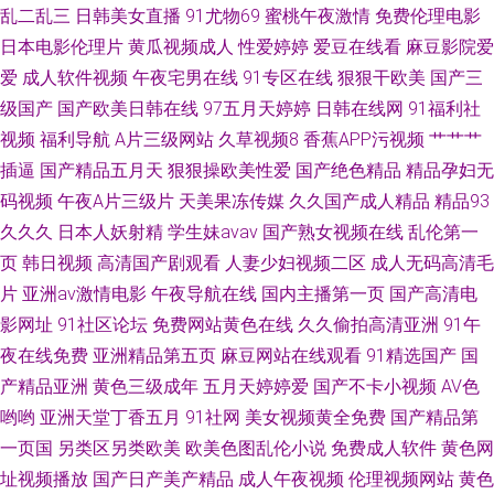
乱二乱三
日韩美女直播
91尤物69
蜜桃午夜激情
免费伦理电影
日本电影伦理片
黄瓜视频成人
性爱婷婷
爱豆在线看
麻豆影院爱
爱
成人软件视频
午夜宅男在线
91专区在线
狠狠干欧美
国产三
级国产
国产欧美日韩在线
97五月天婷婷
日韩在线网
91福利社
视频
福利导航
A片三级网站
久草视频8
香蕉APP污视频
艹艹艹
插逼
国产精品五月天
狠狠操欧美性爱
国产绝色精品
精品孕妇无
码视频
午夜A片三级片
天美果冻传媒
久久国产成人精品
精品93
久久久
日本人妖射精
学生妹avav
国产熟女视频在线
乱伦第一
页
韩日视频
高清国产剧观看
人妻少妇视频二区
成人无码高清毛
片
亚洲av激情电影
午夜导航在线
国内主播第一页
国产高清电
影网址
91社区论坛
免费网站黄色在线
久久偷拍高清亚洲
91午
夜在线免费
亚洲精品第五页
麻豆网站在线观看
91精选国产
国
产精品亚洲
黄色三级成年
五月天婷婷爱
国产不卡小视频
AV色
哟哟
亚洲天堂丁香五月
91社网
美女视频黄全免费
国产精品第
一页国
另类区另类欧美
欧美色图乱伦小说
免费成人软件
黄色网
址视频播放
国产日产美产精品
成人午夜视频
伦理视频网站
黄色