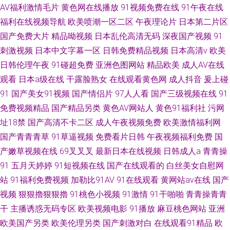
AV福利激情毛片
黄色网在线播放
91视频免费在线
91午夜在线
福利在线视频导航
欧美喷潮一区二区
午夜理论片
日本第二片区
国产免费大片
精品呦视频
日本乱伦高清无码
深夜国产视频
91
刺激视频
日本中文字幕一区
日韩免费精品视频
日本高清v
欧美
日韩伦理午夜
91碰超免费
亚洲色图网站
精品欧美
成人AV在线
观看
日本a级在线
干露脸熟女
在线观看黄色网
成人抖音
爰上碰
91
国产美女91视频
国产情侣片
97人人看
国产三级视频在线
91
免费视频精品
国产精品另类
黄色AV网站人
黄色91福利社
污网
址18禁
国产高清不卡二区
成人午夜视频免费
欧美激情福利网
国产青青青草
91草逼视频
免费看片日韩
午夜视频福利免费
国
产嫩草视频在线
69叉叉叉
最新日本在线视频
日韩成人a
青青操
91
五月天婷婷
91短视频在线
国产在线观看的
白丝美女自慰网
站
91福利免费视频
加勒比91AV
91在线观看
黄网站av在线
国产
视频
狠狠擼狠狠擼
91桃色小视频
91激情
91干啪啪
青青操青青
干
主播诱惑无码专区
欧美视频电影
91播放
麻豆桃色网站
亚洲
欧美国产另类
欧美伦理另类
国产刺激对白
在线观看91精品
欧