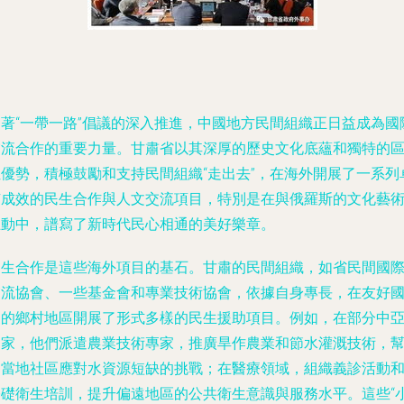
隨著“一帶一路”倡議的深入推進，中國地方民間組織正日益成為國
交流合作的重要力量。甘肅省以其深厚的歷史文化底蘊和獨特的
位優勢，積極鼓勵和支持民間組織“走出去”，在海外開展了一系列
有成效的民生合作與人文交流項目，特別是在與俄羅斯的文化藝
互動中，譜寫了新時代民心相通的美好樂章。
民生合作是這些海外項目的基石。甘肅的民間組織，如省民間國
交流協會、一些基金會和專業技術協會，依據自身專長，在友好
家的鄉村地區開展了形式多樣的民生援助項目。例如，在部分中
國家，他們派遣農業技術專家，推廣旱作農業和節水灌溉技術，
助當地社區應對水資源短缺的挑戰；在醫療領域，組織義診活動
基礎衛生培訓，提升偏遠地區的公共衛生意識與服務水平。這些“