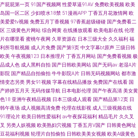
产屁屁第一页
91国产视频网
性爱草逼91AV
免费欧美视频
欧美
岛国一区二区
少妇喷水18禁
51漫画APP
丁香五月花激情网
欧
美爱爱tv视频
免费五月丁香视频
97香蕉超级碰碰
国产免费看二
区
三级黄色片网站
综合网黄
在线播放观看
欧美电影在线
伦理
片在哪里看
蜜桃午夜网
久草资源在
日本三级大全
久久福利
福
利所导航视频
成人片免费
国产第9页
中文字幕bt原声
三级日韩
欧美
午夜视频123
日本推理片
丁香五月网站
国产免费看视频
极
品成人色
成人黑料自拍
国产日韩欧美网站
国产无码av
老湿A片
影院
国产精品自拍偷拍
牛牛影院A片
日韩无码视频网站
都市激
情变态另类
男女91视频
字幕在线精品播放
免费国产在线看
国
产婷婷五月天
无码传媒导航
日本电影伦理
国产午夜高清
美女黄
色18
亚洲午夜精品视频
日本三级成人观看
国产精品第12页
日
韩午夜场
成人视频高清免费
伦理在线影视
成人三级视频在线
91理论片
欧美日韩性爱福利
av午夜探花福利
精品毛片
久久叉
叉
另类人妖视频
欧美熟妇穴视频
丁香五月V国产
日韩黄色网址
豆花福利视频
轮理片自拍偷拍
日韩欧美美女视频
欧美A级黄色