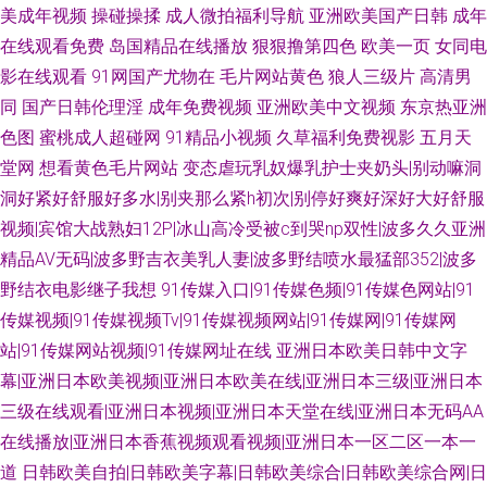
美成年视频
操碰操揉
成人微拍福利导航
亚洲欧美国产日韩
成年
在线观看免费
岛国精品在线播放
狠狠撸第四色
欧美一页
女同电
影在线观看
91网国产尤物在
毛片网站黄色
狼人三级片
高清男
同
国产日韩伦理淫
成年免费视频
亚洲欧美中文视频
东京热亚洲
色图
蜜桃成人超碰网
91精品小视频
久草福利免费视影
五月天
堂网
想看黄色毛片网站
变态虐玩乳奴爆乳护士夹奶头|别动嘛洞
洞好紧好舒服好多水|别夹那么紧h初次|别停好爽好深好大好舒服
视频|宾馆大战熟妇12P|冰山高冷受被c到哭np双性|波多久久亚洲
精品AV无码|波多野吉衣美乳人妻|波多野结喷水最猛部352|波多
野结衣电影继子我想
91传媒入口|91传媒色频|91传媒色网站|91
传媒视频|91传媒视频Tv|91传媒视频网站|91传媒网|91传媒网
站|91传媒网站视频|91传媒网址在线
亚洲日本欧美日韩中文字
幕|亚洲日本欧美视频|亚洲日本欧美在线|亚洲日本三级|亚洲日本
三级在线观看|亚洲日本视频|亚洲日本天堂在线|亚洲日本无码AA
在线播放|亚洲日本香蕉视频观看视频|亚洲日本一区二区一本一
道
日韩欧美自拍|日韩欧美字幕|日韩欧美综合|日韩欧美综合网|日