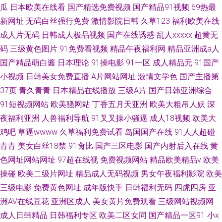
瓜
日本欧美在线看
国产精选免费视频
国产精品91视频
69热最
新网址
无码白丝强行免费
激情影院日韩
久草123
福利欧美在线
成人片无码
日韩成人极品视频
国产在线诱惑
乱人xxxxx
超黄无
码
三级黄色图片
91免费看视频
精品午夜福利网
精品亚洲成a人
国产精品萌白酱
日本理论
91操电影
91一区
成人精品无
91国产
小视频
日韩美女免费直播
A片网站网址
激情文学色
国产主播第
37页
青久青青
日本精品在线播放
三级A片
国产日韩亚洲综合
91短视频网站
欧美骚网站
丁香五月天亚洲
欧美大粗吊人妖
深
夜福利亚洲
人兽福利导航
91叉叉操小骚逼
成人18视频
欧美大
鸡吧
草逼wwww
久草福利免费试看
岛国国产在线
91人人超碰
青青
美女白丝18禁
91肏比
国产三区电影
国产内射后入在线
黄
色网址网站网址
97超在线视
免费视频网站
精品欧美精品v
欧美
操碰
欧美二级片网址
精品成人无码视频
男女午夜福利影院
欧美
三级电影
免费黄色网址
成年版快手
日韩福利无码
四虎四房
亚
洲AV在线豆花
亚洲区成人
美女黄片免费观看
三级网站视频网
成人日韩精品
日韩福利专区
欧美二区女同
国产精品一区91
小x