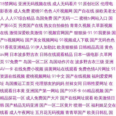
18禁网站
亚洲无码视频在线
成人无码看片
91原创社区
伦理电
影香港
成人免费
蜜桃91色色
A片视频网
国产自在线
操欧美老女
人
人人97综合精品
岛国免费
国产无码一二
蜜桃tv网站入口
国
产第66页
另类国产在线
熟女自拍偷拍
青青久视频
久草新视频
在线
激情深爱欧美激情
91视频官网国产
狠狠操-91
91我要操
国
产ts视频网站
国产美女视频网站
91视频成人下载
国产无码色色
91香蕉亚洲精品
91伊人加勒比
欧美狠狠插
日韩精品高清
黄色
av网
日本波多野吉衣
日韩在线观看精品
日本一级电影
久草网
页
97免费艹
岛国一区二区
岛国动作片在
波多野吉衣三级
亚洲
AV一卡
在线免费小视频
搞黄网站在线观看
免费色情A片网扯
91
资源在线视频
蜜桃视频网站
91中文
国产在线视频
福利爱爱网
址
岛国搬运工首页
伦理朋友的妈妈
丝袜女同
日韩性爱网址
在
线观看日本黄
亚洲国产第一网站
国产99不卡
66精品视频
国产
精品探花一区
成人免费国产大片
国产在线网址观看
欧美激情日
韩
国产精品无码亚洲
国产一区二区黄片
喷潮一区
福利姬足交在
线看
成人午夜网址
五月花无码视频
青青草国产
欧美日韩乱
国