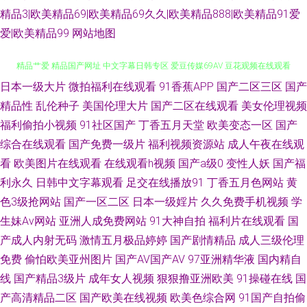
精品3|欧美精品69|欧美精品69久久|欧美精品888|欧美精品91爱
爱|欧美精品99
网站地图
日本一级大片
微拍福利在线观看
91香蕉APP
国产二区三区
国产
51豆花每日更新 久久青草影院 a片资源首页 国产盗摄一区 狠狠干在线视频
精品性
乱伦种子
美国伦理大片
国产二区在线观看
美女伦理视频
精品艹爱 精品国产网址 中文字幕日韩专区 爱豆传媒69AV 豆花观频在线观看
福利偷拍小视频
91社区国产
丁香五月天堂
欧美变态一区
国产
综合在线观看
国产免费一级片
福利视频资源站
成人午夜在线观
精东传媒肏屄 日韩无码波多 亚洲性爱欧美色图 99碰碰逼 国语精品对白 欧美
看
欧美图片在线观看
在线观看h视频
国产a级0
变性人妖
国产福
利永久
日韩中文字幕观看
足交在线播放91
丁香五月色网站
黄
午夜成人色片 91tv av在线新片 黄色网子 久草国产在线 欧美性爱日本 AV片
色3级抢网站
国产一区二区
日本一级婬片
久久免费手机视频
学
生妹Av网站
亚洲人成免费网站
91大神自拍
福利片在线观看
国
区 大香蕉就去干 黑人操小萝莉 日本叼嘿片 中文字幕狠狠干 av私人影院 肏屄
产成人内射无码
激情五月极品婷婷
国产剧情精品
成人三级伦理
免费
偷怕欧美亚州图片
国产AV国产AV
97亚洲精华液
国内精自
视频电影 国产青草网 精品人妻少妇 欧美性爱第五页 色色欧美人妖 97超碰人
线
国产精品3级片
成年女人视频
狠狠撸亚洲欧美
91操碰在线
国
人草 韩国av在线网址 美女自慰喷水网站 91爱爱视频 操碰资源97 国产91在
产高清精品二区
国产欧美在线视频
欧美色综合网
91国产自拍偷