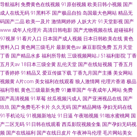
导航福利
免费黄色在线视频
91原创视频
欧美日韩小视频
国产
成人在线无码
91黑料不
国产极品自拍
岛国最大色网站
精品无
码国产二品
欧美一及片
激情网婷婷
人妖大片
91天堂影视
国产
www
成年人伦理片
高清日韩电影
国产尤物视频在线
超碰福利
97视屏
91看片入口
日本国产成人视频
日本日韩欧美在线
黄色
资料入口
黄色网三级毛片
最新黄色av
麻豆影院免费
五月天堂
丁香
国产精品水多
福利所导航
三级视频网站J
51福利影院
丁香
五月天av
18日本三级全黄
乱伦天堂
国产在线短视频
丁香五月
丁香婷婷
91精品又
爱豆传媒下载
丁香九月国产主播
美女网站
视频黄
A片com
美女福利在线观看
狼人激情网
伦理片香港
极品
福利导航
黄色三级最新免费
91嫩草国产
午夜成年人网站
免费
国产高清视频
91草莓
丝瓜视频污成人
国产亚洲视品在线
国产
玖玖
国产免费毛不卡片
久久无码
国产精品网络
孕妇无码在线
91手机论坛
91视频新地址
91日逼
午夜啪视频
91啪水蜜桃网
国
产二区无码
91日韩在线观看
西瓜影院视频全集
国产孕妇无码视
频
国产在线福利
国产在线日皮片
午夜神马伦理
毛片网站美女