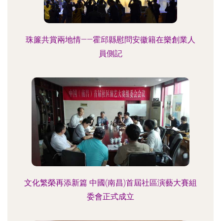
珠簾共賞兩地情——霍邱縣慰問安徽籍在樂創業人
員側記
文化繁榮再添新篇 中國(南昌)首屆社區演藝大賽組
委會正式成立