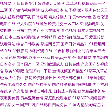
视频网
91日日夜夜91
超碰碰天天操
91草草酒店视频
韩日一区
妇人妻中文精品 香蕉在线 影音先锋欧美专区 91黑丝国 www五月天婷婷 超
二区
国产激情视频网站
成人视频日本
茄子视频污
亚洲色欲天天
成人丝瓜视频下载
日韩逼网
精东传媒入口
黄wwww色
香港伦理
碰在线播放91 国产久草免费 美国激情综合网 日韩无遮挡 亚洲三级国产 成人
电影在线
成人影院在线播放
欧美足交一区二区
91视频电影
另
类四虎
亚洲东京热
国产不卡在线
91九色视频
日本天堂视频导
网页入口 国产不卡一区在线 男人搞b影院在线 日本熟女色 婷婷五月份尹色
航
日本三级光棍影院
91大神精品
欧美怡红院院二区
爱豆传媒
观看网站
综合日韩欧美
草逼网首页
国产日韩精品91
91视频网
中日韩三级片 91色情软件下载 成人剧场a深夜看 国产天天操天天爽 精品内
站在线
69性影院
福利资源在线
91自拍最新网址
青青草国产成
射 欧美色站导航豆花 深夜激情影院 亚洲精品视频二区 91cn视频 久草福利在
人
黄色岛国网站
欧美一xxxxx
欧美gayv
91色情激情网
中国韩国
日本高清
国产国产一区
亚洲欧洲成人
日韩在线
久久国产影视综
线视频 青草视屏 色综合色色 亚洲免费成人片 91视频社区 AV女人天堂影院
合
欧美69潮喷
伦理片app下载
激情视频国产精品
91草莓久草超
碰
成人性爱aa影院
欧美性爱插插
欧美日韩色黄片
91草莓影院
国产91网站在线 玖玖精品视频在线 欧美日韩精品国产 日韩激情在线 午夜伦
午夜电影网久久
国产丝袜美女
国产精彩视频
操碰视屏
国产福利
在线
91久久影院
免费日韩电影
日韩成人影视
欧美精品性交
午
理av 91重口味视频 超碰自拍网 福利含羞草社区 黑丝高跟91 欧韩123区 无码
夜宅男免费
另类亚洲色情
家庭乱伦理电影
91草B草B视频
国产
视频一二三区 亚洲熟女人妖 91官方网页 变态另类电影av 国产精品久草 玖玖
精品熟女一
国产巨乳在线观看
四虎免费91
国内精品无码短片