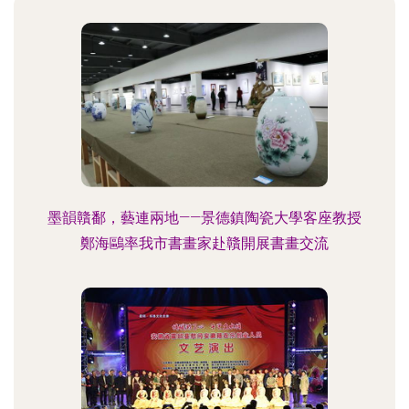
墨韻贛鄱，藝連兩地——景德鎮陶瓷大學客座教授
鄭海鷗率我市書畫家赴贛開展書畫交流