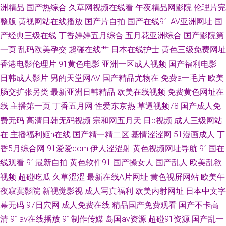
洲精品
国产热综合
久草网视频在线看
午夜精品网影院
伦理片完
站 91性福 福利91视频 狼人综合AV 五月缴激情网站 97无码视频 国产成人伊
整版
黄视网站在线播放
国产片自拍
国产在线91
AV亚洲网址
国
产经典三级在线
丁香婷婷五月综合
五月花亚洲综合
国产影院第
人 老司机av综合网 日韩欧美国产精品 91传媒合集 超碰97青青草 黄色精品网
一页
乱码欧美孕交
超碰在线艹
日本在线护士
黄色三级免费网址
香港电影伦理片
91黄色电影
亚洲一区成人视频
国产福利电影
欧美综合婷婷 91大神五区 超碰在线97国产 久久草精品视频 欧美日韩A片 老
日韩成人影片
男的天堂网AV
国产精品尤物在
免费a一毛片
欧美
肠交扩张另类
最新亚洲日韩精品
欧美在线视频
免费黄色网址在
湿机国产在线 五月婷婷WW 97巨乳超碰 国产另类TS在线 欧美丝袜人妖 91熊
线
主播第一页
丁香五月网
性爱东京热
草逼视频78
国产成人免
费无码
高清日韩无码视频
宗和网五月天
日b视频
成人三级网站
猫传媒 国产一线二线 欧美色图天堂在线 午夜天堂精品区 99视频资源总站 国
在
主播福利姬h在线
国产精一精二区
基情涩涩网
51漫画成人
丁
产区福利在线 青青草成人社区 另类专区亚洲 91热资源站错所 麻豆狼人伊人
香5月综合网
91爱爱com
伊人涩涩射
黄色视频网址导航
91国在
线观看
91最新自拍
黄色软件91
国产操女人
国产乱人
欧美乱欲
视频
超碰吃瓜
久草涩涩
最新在线A片网址
黄色视屏网站
欧美午
夜寂寞影院
新视觉影视
成人写真福利
欧美内射网址
日本中文字
幕无码
97日穴网
成人免费在线
精品国产免费观看
国产不卡高
清
91av在线播放
91制作传媒
岛国av资源
超碰91资源
国产乱一