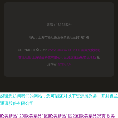
電話：1817252**
地址：上海市松江區葉榭鎮葉旺公路1號1樓
COPYRIGHT © 2026
WWW.XDXSW.COM.CN
組織文化藝術
交流活動
上海啥薩科技有限公司
組織文化藝術交流活動
版
權所有
SITEMAP
感谢您访问我们的网站，您可能还对以下资源感兴趣：开封促兰
通讯股份有限公司
欧美精品123|欧美精品1区|欧美精品1区2区|欧美精品25页|欧美