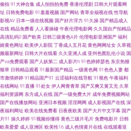
偷拍
91大神合集
成人拍拍拍免费
香港伦理剧
日韩大片观看网
午夜福制 91九色国产 果冻传媒一级A片 五月花导航 99三级伦理片网 久久97
址
日韩免费电影
91羞羞视频
国产网站
青草全福视在线
性导航
影视AV
日本一级在线视频
国产好片浮力
91久操
国产精品成人
影院 日韩肏逼片网站 18网页禁解衣 国产h片在线下载 九一亚洲网站 欧美色
在线
精品免费看
人人看操碰
午夜伦理电影网
久久国自产拍精品
高清乱码0
国产欧美
日韩三级黄色A片
伦理电影亚洲国产
福利
中色影视 亚洲色图传媒 www国产色片 欧美性交一二三区 午夜操逼剧场 91
姬黄色网址
欧美伊人影院
丁香成人五月花
黄色网网址女
久草视
频最新网址
日韩大片在线看
久久亚洲人成
亚州色图乱伦小说
国
熟女视频网站 成人电影92福利 欧美人zozo特 天堂男人av 91爱爱 AV偷拍偷
产va免费观看
国产人妖第二
成人影片h
91色婷婷瑟色
东京热狠
狠草
日韩精品观看
91最新国产精品
一级黄色网
91色色人妻
都
窥 老湿影院在线观看 亚洲免费成人片 成人福利软件导航 精品人妻密屁91 欧
市激情婷婷
91精品国产91
云涩福利在线导航
91视色
午夜福利
美少妇裸体 四虎影城老司机 91n免费在线 草莓视频18 韩国美女主播青草 日
在线网站
91直播
91处女
伊人网青青草
国产又爽又黄又无
久草
福利资源网
东方成人在线
国产一级免费大片
成年免费视频网站
韩草B黄色片 国产91视频播放 日韩人妻无码破解 在线老性爱乱 www97操 国
国产在线播放网站
亚洲日本视频
淫淫网网
成人影视国产在线
深
夜福利网址
欧美在线免费看
日夜夜欧美
国产大片中文字幕
国产
产在线网址 欧美色图天堂在线 亚洲情色1区2区 草莓视频导航 九一激情影院
片91
操久婷婷
91视频你懂得
黄色三级片毛片
免费电影片
日韩
欧美爱爱
成人亚洲区
欧美性16
成人色情黄片在线
在线观看亚
三级片链接 自慰成人 成人电影AV 后入美女的网站 欧亚A片 午夜福利导航网