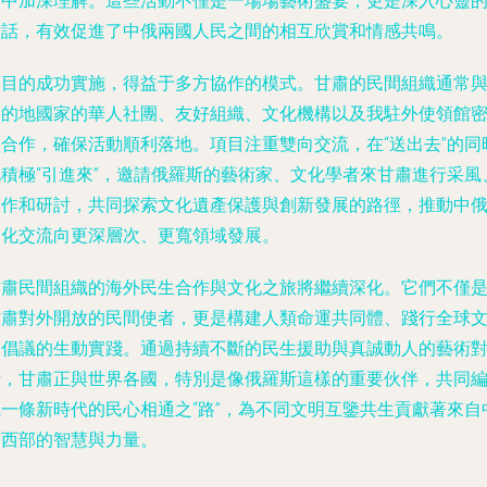
動中加深理解。這些活動不僅是一場場藝術盛宴，更是深入心靈
對話，有效促進了中俄兩國人民之間的相互欣賞和情感共鳴。
項目的成功實施，得益于多方協作的模式。甘肅的民間組織通常
目的地國家的華人社團、友好組織、文化機構以及我駐外使領館
切合作，確保活動順利落地。項目注重雙向交流，在“送出去”的同
也積極“引進來”，邀請俄羅斯的藝術家、文化學者來甘肅進行采風
創作和研討，共同探索文化遺產保護與創新發展的路徑，推動中
文化交流向更深層次、更寬領域發展。
甘肅民間組織的海外民生合作與文化之旅將繼續深化。它們不僅
甘肅對外開放的民間使者，更是構建人類命運共同體、踐行全球
明倡議的生動實踐。通過持續不斷的民生援助與真誠動人的藝術
話，甘肅正與世界各國，特別是像俄羅斯這樣的重要伙伴，共同
織一條新時代的民心相通之“路”，為不同文明互鑒共生貢獻著來自
國西部的智慧與力量。