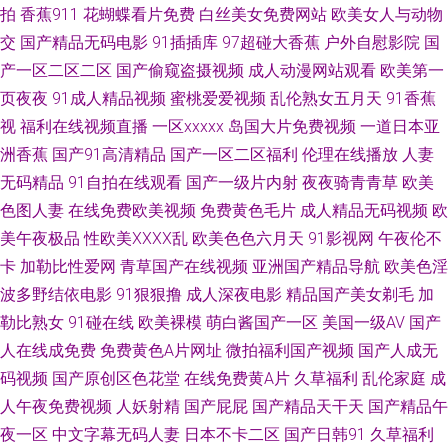
拍
香蕉911
花蝴蝶看片免费
白丝美女免费网站
欧美女人与动物
线播放 海角综合福利导航 麻豆传媒淫视频网 婷婷色色性爱五月 91深喉
交
国产精品无码电影
91插插库
97超碰大香蕉
户外自慰影院
国
产一区二区二区
国产偷窥盗摄视频
成人动漫网站观看
欧美第一
www久热 超碰免费人妻 国产夫妻3P视频 黑料自慰学生 日本情色2区3区 五
页夜夜
91成人精品视频
蜜桃爱爱视频
乱伦熟女五月天
91香蕉
视
福利在线视频直播
一区xxxxx
岛国大片免费视频
一道日本亚
月花成人视频 亚洲黄色成人 中文AV三级 91福利在线导航 www五月激情 人
洲香蕉
国产91高清精品
国产一区二区福利
伦理在线播放
人妻
人操操人人爽爽 伊人大香蕉性爱 91经典三级 AV女资源网址 av资源总站 超碰
无码精品
91自拍在线观看
国产一级片内射
夜夜骑青青草
欧美
色图人妻
在线免费欧美视频
免费黄色毛片
成人精品无码视频
欧
人人摸人人操 青草视频综合在线 91nav 97人妻成人视频 爱福利秒拍广场 海
美午夜极品
性欧美ⅩⅩⅩⅩ乱
欧美色色六月天
91影视网
午夜伦不
卡
加勒比性爱网
青草国产在线视频
亚洲国产精品导航
欧美色淫
角久9高清精品 伦理片网址 日本操片 色五月视频 亚洲色图第三页 97不卡视
波多野结依电影
91狠狠撸
成人深夜电影
精品国产美女剃毛
加
勒比熟女
91碰在线
欧美裸模
萌白酱国产一区
美国一级AV
国产
频 俺去啦啦电影网 岛国素人视频 国产精品天天 另类图片视频 日韩激情网站
人在线成免费
免费黄色A片网址
微拍福利国产视频
国产人成无
码视频
国产原创区色花堂
在线免费黄A片
久草福利
乱伦家庭
成
午夜福利视频导航 91在钱视频 草莓视频色色 成人免费毛片网站 国产不卡啪
人午夜免费视频
人妖射精
国产屁屁
国产精品天干天
国产精品午
啪啪 精品一区二区网站 老湿机视频61试 欧美性爱一二三区 日本人妻三级 熟
夜一区
中文字幕无码人妻
日本不卡二区
国产日韩91
久草福利