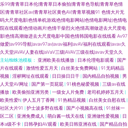
乐99|青青草日本伦|青青草日本偷拍|青青草色导航|青青草色情
区|青青草社区av|青青草社区黄色AV|青青草视频91
色情大片无
码大尺度电影|色情单机游戏|色情电影网站|色情电影网址|色情电
院在线观看|色情动画片|色情干柴烈火|色情高潮做进去大尺度电
影|色情高潮做进去大尺度电影中国|色情韩国电影在线线看
Av97
做爱|av999导航|avav97av|avav福利|avAV福利在线观看|avav久
久天堂|AVAV人妻在线|aVaV三级|AVAV三级在线|avav天堂久久
主站蜘蛛池模板：
亚洲欧美在线播放
|
日本伦理电影观看
|
国产
片在线观看
|
激情性爱五月天
|
白丝美女免费网站
|
91无码精品
视频
|
淫秽网址在线观看
|
日日操日日干
|
国内精品自拍视频
|
男
人天堂AV网址
|
国产第一页屁屁
|
91桃色秘爱视频
|
三级av在线
播放
|
欧美偷拍亚洲另类
|
一级女人片免费
|
老司机婷婷五月天
|
欧美性爱h
|
伊人五月丁香网
|
91热精品视频
|
白丝美女自慰在线
|
社区大片91
|
护士波多野在线看
|
国产小视频高在线
|
91丝袜一
区二区
|
亚洲免费成人
|
萌白酱一线天在线
|
亚洲做性爱视频
|
日
本a级不卡
|
日韩孕妇AV观看
|
欧美日韩亚洲在线
|
国产精品自拍